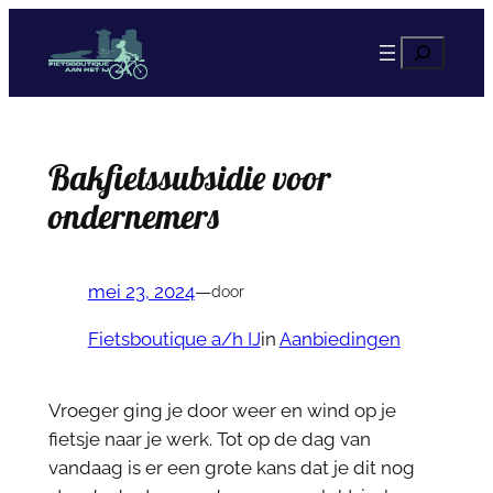
Ga
Z
naar
o
de
e
inhoud
k
e
Bakfietssubsidie voor
n
ondernemers
mei 23, 2024
—
door
Fietsboutique a/h IJ
in
Aanbiedingen
Vroeger ging je door weer en wind op je
fietsje naar je werk. Tot op de dag van
vandaag is er een grote kans dat je dit nog